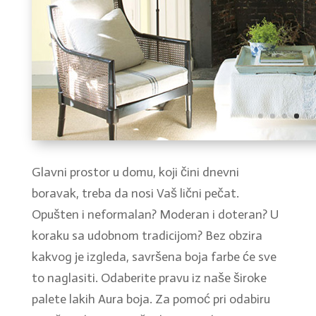
Glavni prostor u domu, koji čini dnevni
boravak, treba da nosi Vaš lični pečat.
Opušten i neformalan? Moderan i doteran? U
koraku sa udobnom tradicijom? Bez obzira
kakvog je izgleda, savršena boja farbe će sve
to naglasiti. Odaberite pravu iz naše široke
palete lakih Aura boja. Za pomoć pri odabiru