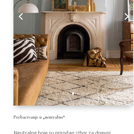
Prebacivanje u „neutralno“
Neutralne boje su prirodan izbor za dnevni