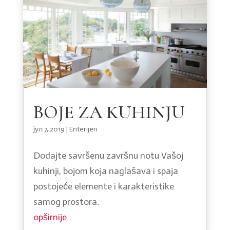
BOJE ZA KUHINJU
јул 7, 2019
|
Enterijeri
Dodajte savršenu završnu notu Vašoj
kuhinji, bojom koja naglašava i spaja
postojeće elemente i karakteristike
samog prostora.
opširnije