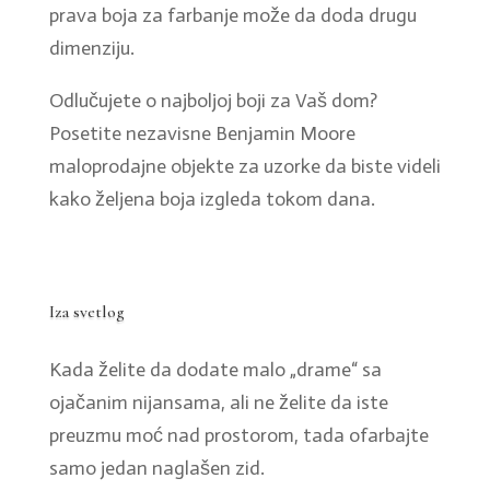
prava boja za farbanje može da doda drugu
dimenziju.
Odlučujete o najboljoj boji za Vaš dom?
Posetite nezavisne Benjamin Moore
maloprodajne objekte za uzorke da biste videli
kako željena boja izgleda tokom dana.
Iza svetlog
Kada želite da dodate malo „drame“ sa
ojačanim nijansama, ali ne želite da iste
preuzmu moć nad prostorom, tada ofarbajte
samo jedan naglašen zid.