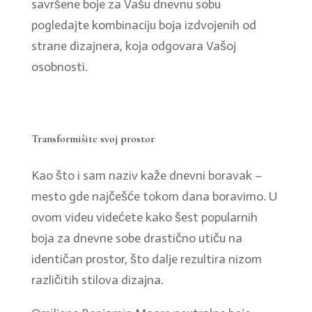
savršene boje za Vašu dnevnu sobu
pogledajte kombinaciju boja izdvojenih od
strane dizajnera, koja odgovara Vašoj
osobnosti.
Transformišite svoj prostor
Kao što i sam naziv kaže dnevni boravak –
mesto gde najčešće tokom dana boravimo. U
ovom videu videćete kako šest popularnih
boja za dnevne sobe drastično utiču na
identičan prostor, što dalje rezultira nizom
različitih stilova dizajna.