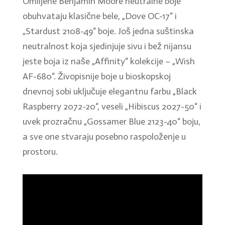
Omiljene Benjamin Moore neutralne boje
obuhvataju klasične bele, „Dove OC-17“ i
„Stardust 2108-49“ boje. Još jedna suštinska
neutralnost koja sjedinjuje sivu i bež nijansu
jeste boja iz naše „Affinity“ kolekcije – „Wish
AF-680“. Živopisnije boje u bioskopskoj
dnevnoj sobi uključuje elegantnu farbu „Black
Raspberry 2072-20“, veseli „Hibiscus 2027-50“ i
uvek prozračnu „Gossamer Blue 2123-40“ boju,
a sve one stvaraju posebno raspoloženje u
prostoru.