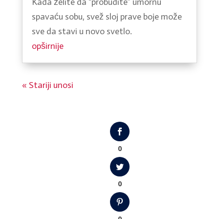
Kada želite da “probudite” umornu
spavaću sobu, svež sloj prave boje može
sve da stavi u novo svetlo.
opširnije
« Stariji unosi
0
0
0