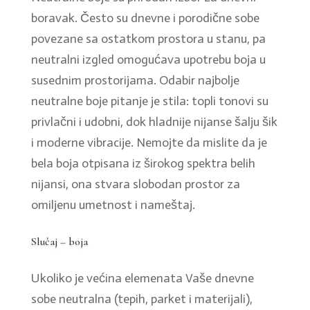
boravak. Često su dnevne i porodične sobe
povezane sa ostatkom prostora u stanu, pa
neutralni izgled omogućava upotrebu boja u
susednim prostorijama. Odabir najbolje
neutralne boje pitanje je stila: topli tonovi su
privlačni i udobni, dok hladnije nijanse šalju šik
i moderne vibracije. Nemojte da mislite da je
bela boja otpisana iz širokog spektra belih
nijansi, ona stvara slobodan prostor za
omiljenu umetnost i nameštaj.
Slučaj – boja
Ukoliko je većina elemenata Vaše dnevne
sobe neutralna (tepih, parket i materijali),