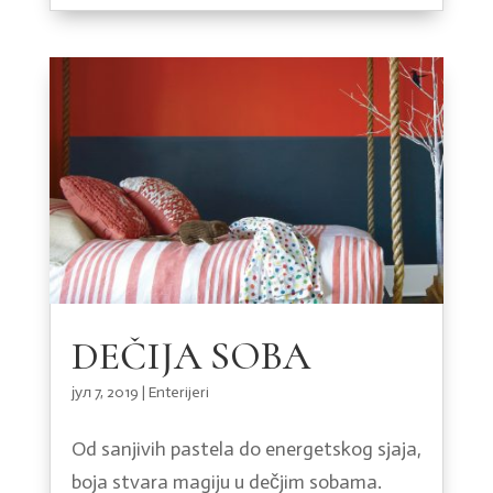
DEČIJA SOBA
јул 7, 2019
|
Enterijeri
Od sanjivih pastela do energetskog sjaja,
boja stvara magiju u dečjim sobama.